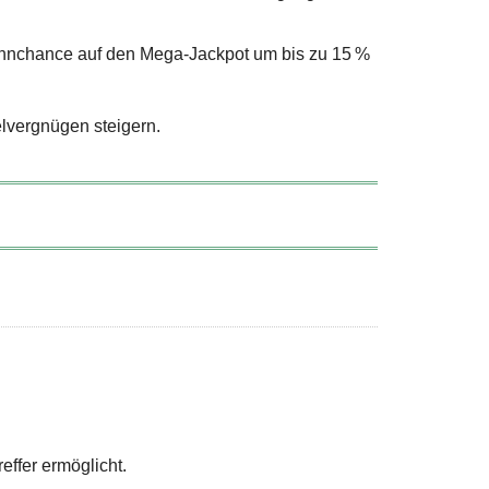
innchance auf den Mega‑Jackpot um bis zu 15 %
elvergnügen steigern.
reffer ermöglicht.