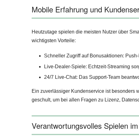
Mobile Erfahrung und Kundenser
Heutzutage spielen die meisten Nutzer über Smar
wichtigsten Vorteile:
Schneller Zugriff auf Bonusaktionen: Push
Live‑Dealer‑Spiele: Echtzeit‑Streaming sor
24/7 Live‑Chat: Das Support‑Team beantw
Ein zuverlässiger Kundenservice ist besonders w
geschult, um bei allen Fragen zu Lizenz, Datens
Verantwortungsvolles Spielen i