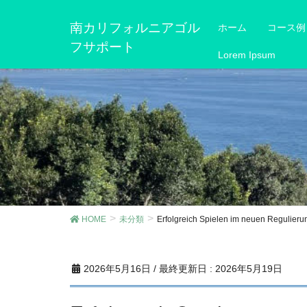
南カリフォルニアゴル
ホーム
コース例
フサポート
Lorem Ipsum
HOME
未分類
Erfolgreich Spielen im neuen Regulierun
2026年5月16日
/ 最終更新日 :
2026年5月19日