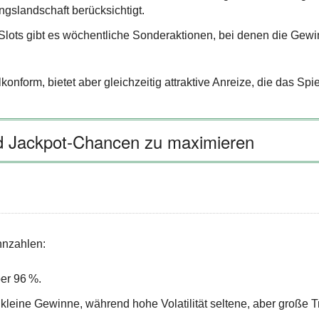
ngslandschaft berücksichtigt.
Slots gibt es wöchentliche Sonderaktionen, bei denen die Gew
form, bietet aber gleichzeitig attraktive Anreize, die das Spi
d Jackpot‑Chancen zu maximieren
ennzahlen:
ber 96 %.
fige kleine Gewinne, während hohe Volatilität seltene, aber große T