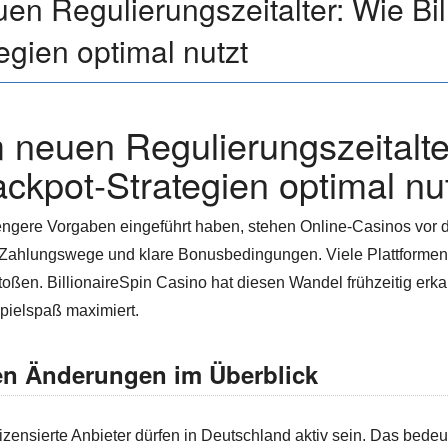
uen Regulierungszeitalter: Wie Bi
gien optimal nutzt
m neuen Regulierungszeitalter
ckpot‑Strategien optimal nu
ngere Vorgaben eingeführt haben, stehen Online‑Casinos vor 
 Zahlungswege und klare Bonusbedingungen. Viele Plattformen 
oßen. BillionaireSpin Casino hat diesen Wandel frühzeitig erk
pielspaß maximiert.
hen Änderungen im Überblick
zensierte Anbieter dürfen in Deutschland aktiv sein. Das bedeut