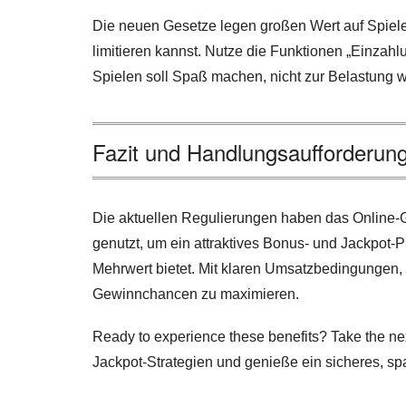
Die neuen Gesetze legen großen Wert auf Spieler
limitieren kannst. Nutze die Funktionen „Einzahlu
Spielen soll Spaß machen, nicht zur Belastung 
Fazit und Handlungsaufforderun
Die aktuellen Regulierungen haben das Online‑G
genutzt, um ein attraktives Bonus‑ und Jackpot‑
Mehrwert bietet. Mit klaren Umsatzbedingungen, 
Gewinnchancen zu maximieren.
Ready to experience these benefits? Take the ne
Jackpot‑Strategien und genieße ein sicheres, sp