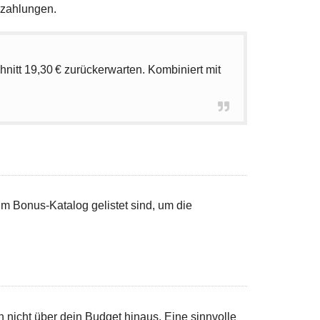
szahlungen.
chnitt 19,30 € zurückerwarten. Kombiniert mit
 im Bonus‑Katalog gelistet sind, um die
 nicht über dein Budget hinaus. Eine sinnvolle