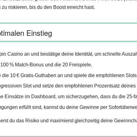
zu riskieren, bis du den Boost erreicht hast.
ptimalen Einstieg
Spin Casino an und bestätige deine Identität, um schnelle Ausza
100 % Match‑Bonus und die 20 Freispiele.
die 10 € Gratis‑Guthaben an und spiele die empfohlenen Slots
ogressiven Slot und setze den empfohlenen Prozentsatz deines 
 Einsätze im Dashboard, um sicherzugehen, dass du die 25‑fach
gungen erfüllt sind, kannst du deine Gewinne per Sofortüberw
erst du das Risiko und maximierst gleichzeitig deine Gewinnc