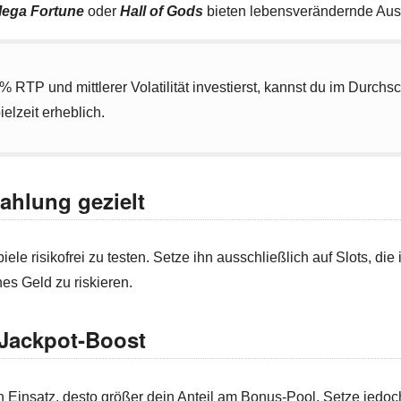
ega Fortune
oder
Hall of Gods
bieten lebensverändernde Au
% RTP und mittlerer Volatilität investierst, kannst du im Durchs
lzeit erheblich.
ahlung gezielt
le risikofrei zu testen. Setze ihn ausschließlich auf Slots, die
es Geld zu riskieren.
 Jackpot‑Boost
 Einsatz, desto größer dein Anteil am Bonus‑Pool. Setze jedoch