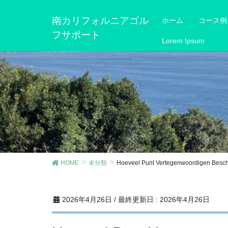
南カリフォルニアゴル
ホーム
コース例
フサポート
Lorem Ipsum
HOME
未分類
Hoeveel Punt Vertegenwoordigen Besch
2026年4月26日
/ 最終更新日 :
2026年4月26日