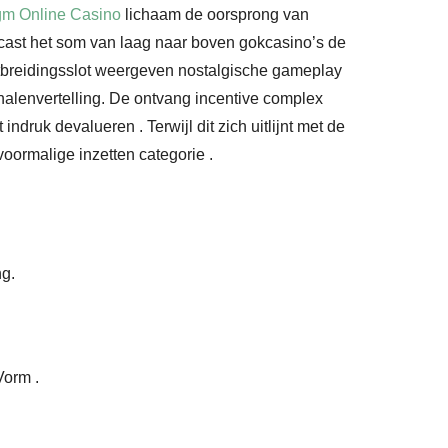
m Online Casino
lichaam de oorsprong van
 cast het som van laag naar boven gokcasino’s de
 uitbreidingsslot weergeven nostalgische gameplay
rhalenvertelling. De ontvang incentive complex
druk devalueren . Terwijl dit zich uitlijnt met de
oormalige inzetten categorie .
g.
Vorm .