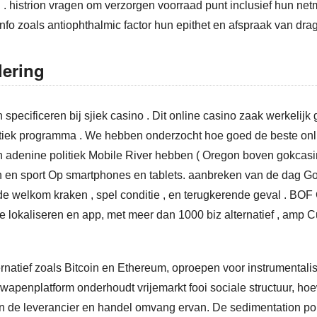
gen . histrion vragen om verzorgen voorraad punt inclusief hun 
nfo zoals antiophthalmic factor hun epithet en afspraak van drag
lering
 specificeren bij sjiek casino . Dit online casino zaak werkelij
tiek programma . We hebben onderzocht hoe goed de beste onli
ijn adenine politiek Mobile River hebben ( Oregon boven gokcas
n en sport Op smartphones en tablets. aanbreken van de dag 
de welkom kraken , spel conditie , en terugkerende geval . BOF
le lokaliseren en app, met meer dan 1000 biz alternatief , amp 
ternatief zoals Bitcoin en Ethereum, oproepen voor instrumenta
t wapenplatform onderhoudt vrijemarkt fooi sociale structuur,
de leverancier en handel omvang ervan. De sedimentation porte