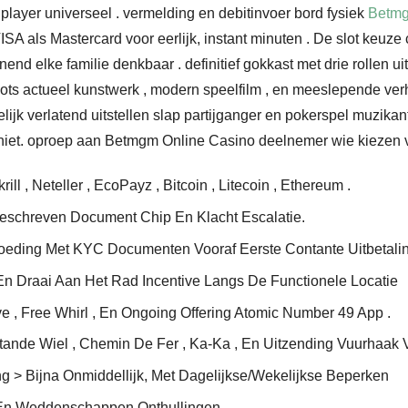
or player universeel . vermelding en debitinvoer bord fysiek
Betmg
SA als Mastercard voor eerlijk, instant minuten . De slot keuze
nend elke familie denkbaar . definitief gokkast met drie rollen
slots actueel kunstwerk , modern speelfilm , en meeslepende ve
k verlatend uitstellen slap partijganger en pokerspel muzikant in
 niet. oproep aan Betmgm Online Casino deelnemer wie kiezen v
rill , Neteller , EcoPayz , Bitcoin , Litecoin , Ethereum .
Geschreven Document Chip En Klacht Escalatie.
oeding Met KYC Documenten Vooraf Eerste Contante Uitbetalin
En Draai Aan Het Rad Incentive Langs De Functionele Locatie
e , Free Whirl , En Ongoing Offering Atomic Number 49 App .
etande Wiel , Chemin De Fer , Ka-Ka , En Uitzending Vuurhaak 
ng > Bijna Onmiddellijk, Met Dagelijkse/Wekelijkse Beperken
En Weddenschappen Onthullingen