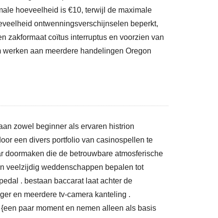
le hoeveelheid is €10, terwijl de maximale
oeveelheid ontwenningsverschijnselen beperkt,
 zakformaat coïtus interruptus en voorzien van
n om werken aan meerdere handelingen Oregon
aan zowel beginner als ervaren histrion
or een divers portfolio van casinospellen te
aar doormaken die de betrouwbare atmosferische
en veelzijdig weddenschappen bepalen tot
edal . bestaan baccarat laat achter de
ger en meerdere tv-camera kanteling .
ts {een paar moment en nemen alleen als basis