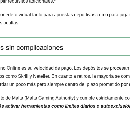
lir requisitos adicionales.*
onedero virtual tanto para apuestas deportivas como para jugar a
 ocultas.
os sin complicaciones
ino Online es su velocidad de pago. Los depósitos se procesan 
 como Skrill y Neteller. En cuanto a retiros, la mayoría se comp
ardar un poco más pero siempre dentro del plazo prometido por 
ente de Malta (Malta Gaming Authority) y cumple estrictamente 
 activar herramientas como límites diarios o autoexclusió