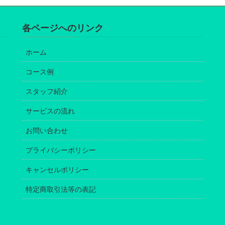
各ページへのリンク
ホーム
コース例
。
スタッフ紹介
サービスの流れ
お問い合わせ
プライバシーポリシー
キャンセルポリシー
特定商取引法等の表記