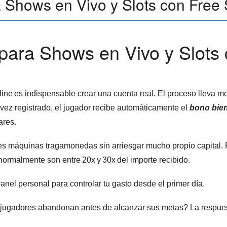
a Shows en Vivo y Slots con Free
 para Shows en Vivo y Slots
ne es indispensable crear una cuenta real. El proceso lleva me
vez registrado, el jugador recibe automáticamente el
bono bie
ares.
ntes máquinas tragamonedas sin arriesgar mucho propio capital. 
 normalmente son entre 20x y 30x del importe recibido.
anel personal para controlar tu gasto desde el primer día.
gadores abandonan antes de alcanzar sus metas? La respuesta s