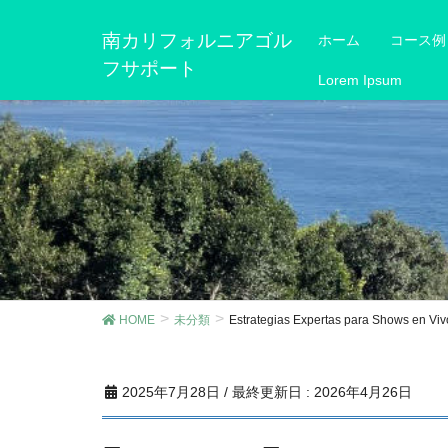
南カリフォルニアゴル
ホーム
コース例
フサポート
Lorem Ipsum
HOME
未分類
Estrategias Expertas para Shows en Viv
2025年7月28日
/ 最終更新日 :
2026年4月26日