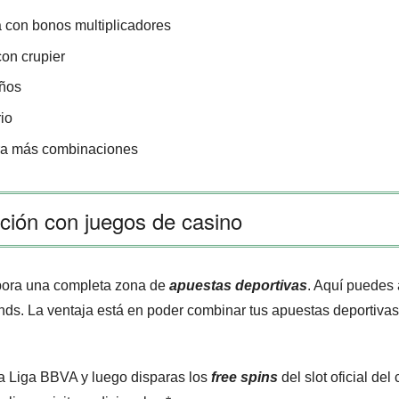
a con bonos multiplicadores
con crupier
eños
io
ara más combinaciones
ación con juegos de casino
rpora una completa zona de
apuestas deportivas
. Aquí puedes 
ds. La ventaja está en poder combinar tus apuestas deportivas
la Liga BBVA y luego disparas los
free spins
del slot oficial del