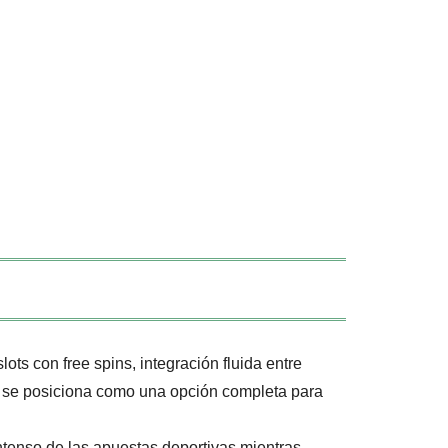
ts con free spins, integración fluida entre
e se posiciona como una opción completa para
intenso de las apuestas deportivas mientras