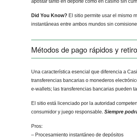
apostar tanto en deporte como en casino sin cump
Did You Know?
El sitio permite usar el mismo m
instantáneas entre ambos mundos sin comisiones
Métodos de pago rápidos y retir
Una característica esencial que diferencia a Cas
transferencias bancarias o monederos electrónicos
e‑wallets; las transferencias bancarias pueden t
El sitio está licenciado por la autoridad compet
consumidor y juego responsable.
Siempre podrás
Pros:
– Procesamiento instantáneo de depósitos