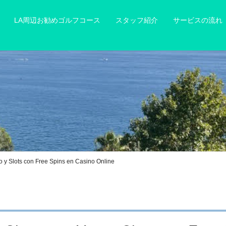
LA周辺お勧めゴルフコース
スタッフ紹介
サービスの流れ
o y Slots con Free Spins en Casino Online