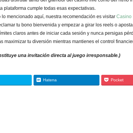
a plataforma cumple todas esas expectativas.
do lo mencionado aquí, nuestra recomendación es visitar
Casino 
 reclamar tu bono bienvenida y empezar a girar los reels o aposta
mites claros antes de iniciar cada sesión y nunca persigas pérd
s maximizar tu diversión mientras mantienes el control financie
nstituye una invitación directa al juego irresponsable.)
Hatena
Pocket