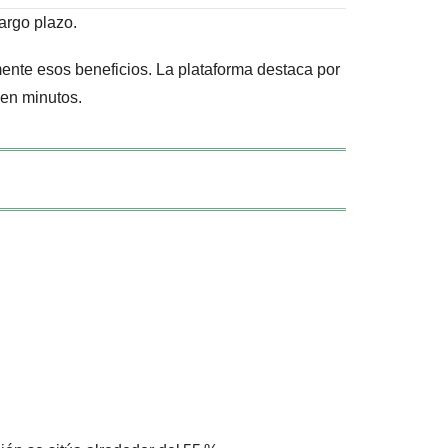
largo plazo.
nte esos beneficios. La plataforma destaca por
 en minutos.