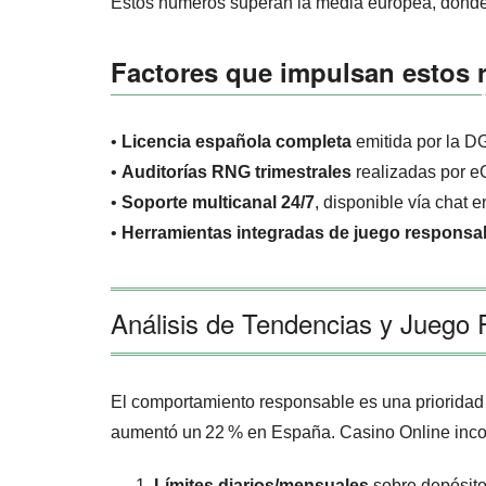
Estos números superan la media europea, donde el
Factores que impulsan estos 
•
Licencia española completa
emitida por la D
•
Auditorías RNG trimestrales
realizadas por e
•
Soporte multicanal 24/7
, disponible vía chat en
•
Herramientas integradas de juego responsa
Análisis de Tendencias y Juego
El comportamiento responsable es una prioridad 
aumentó un 22 % en España. Casino Online incor
Límites diarios/mensuales
sobre depósito