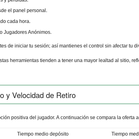
de el panel personal.
do cada hora.
 Jugadores Anónimos.
de iniciar tu sesión; así mantienes el control sin afectar tu di
tas herramientas tienden a tener una mayor lealtad al sitio, re
 y Velocidad de Retiro
ción positiva del jugador. A continuación se compara la oferta a
Tiempo medio depósito
Tiempo medi