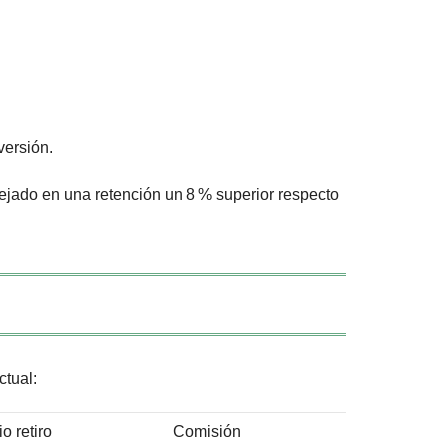
versión.
flejado en una retención un 8 % superior respecto
ctual:
o retiro
Comisión