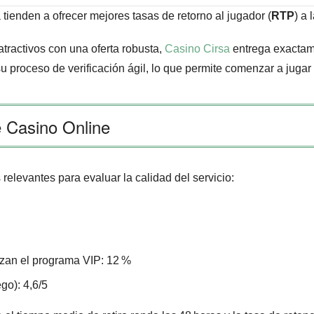
 tienden a ofrecer mejores tasas de retorno al jugador (
RTP
) a 
ractivos con una oferta robusta,
Casino Cirsa
entrega exactame
 proceso de verificación ágil, lo que permite comenzar a jugar
e Casino Online
relevantes para evaluar la calidad del servicio:
izan el programa VIP: 12 %
go): 4,6/5