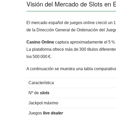
Visión del Mercado de Slots en
El mercado español de juegos online creció un 1
de la Dirección General de Ordenación del Jueg
Casino Online
captura aproximadamente el 5 % d
La plataforma ofrece más de 300 títulos diferent
los 500 000 €.
A continuación se muestra una tabla comparativa 
Característica
Nº de
slots
Jackpot máximo
Juegos
live dealer