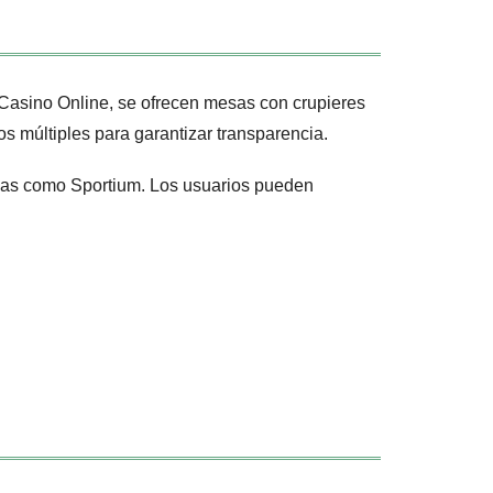
n Casino Online, se ofrecen mesas con crupieres
s múltiples para garantizar transparencia.
rmas como Sportium. Los usuarios pueden