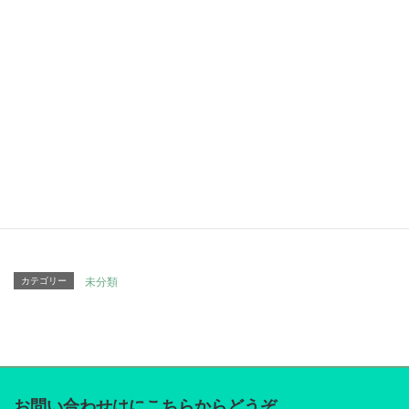
esas pequeñas apuestas en verdaderas oportunidades
doradas.\n\n¡Juega responsablemente y buena suerte!
Facebook
twitter
Hatena
LINE
Pocket
Copy
カテゴリー
未分類
お問い合わせはにこちらからどうぞ