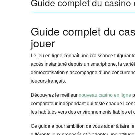
Guide complet du casino en
Guide complet du casin
jouer
Le jeu en ligne connaît une croissance fulgurant
accès instantané depuis un smartphone, la varié
démocratisation s’accompagne d’une concurrence ac
joueurs français.
Découvrez le meilleur
nouveau casino en ligne
p
comparateur indépendant qui teste chaque licence
les habitués vers des environnements fiables et d
Ce guide a pour ambition de vous aider à faire l
différents jeux proposés et à adopter une attitud