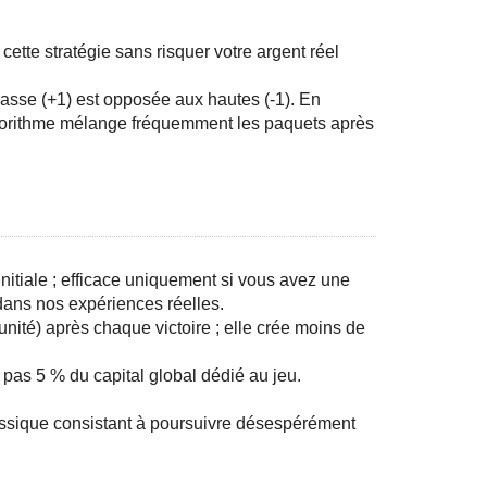
tte stratégie sans risquer votre argent réel
basse (+1) est opposée aux hautes (-1). En
algorithme mélange fréquemment les paquets après
nitiale ; efficace uniquement si vous avez une
dans nos expériences réelles.
ité) après chaque victoire ; elle crée moins de
e pas 5 % du capital global dédié au jeu.
lassique consistant à poursuivre désespérément