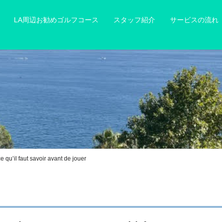
LA周辺お勧めゴルフコース
スタッフ紹介
サービスの流れ
e qu’il faut savoir avant de jouer