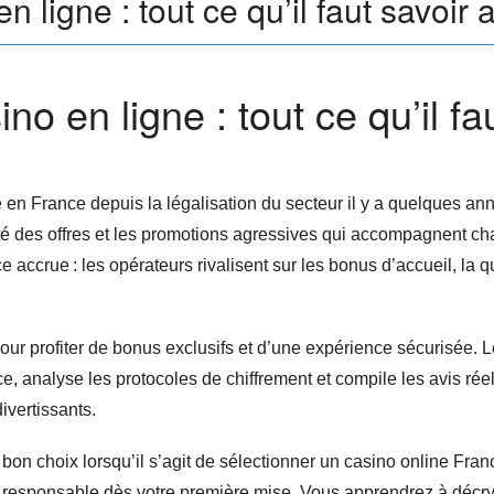
 ligne : tout ce qu’il faut savoir 
o en ligne : tout ce qu’il fa
e en France depuis la légalisation du secteur il y a quelques a
té des offres et les promotions agressives qui accompagnent c
crue : les opérateurs rivalisent sur les bonus d’accueil, la qua
our profiter de bonus exclusifs et d’une expérience sécurisée.
, analyse les protocoles de chiffrement et compile les avis ré
ivertissants.
e bon choix lorsqu’il s’agit de sélectionner un casino online F
e responsable dès votre première mise. Vous apprendrez à décrypt