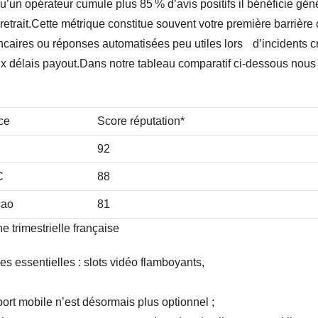
u’un opérateur cumule plus 85 % d’avis positifs il bénéficie gén
retrait.Cette métrique constitue souvent votre première barrière
ncaires ou réponses automatisées peu utiles lors d’incidents cr
ux délais payout.Dans notre tableau comparatif ci-dessous nous 
ce
Score réputation*
92
C
88
çao
81
trimestrielle française
es essentielles : slots vidéo flamboyants,
port mobile n’est désormais plus optionnel ;