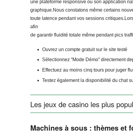
une plateforme responsive ou son application nat
graphique.Nous constatons même certains nouvea
toute latence pendant vos sessions critiques.Lors
afin
de garantir fluidité totale même pendant pics traf
Ouvrez un compte gratuit sur le site testé
Sélectionnez “Mode Démo” directement depu
Effectuez au moins cinq tours pour juger fl
Testez également la disponibilité du chat s
Les jeux de casino les plus popul
Machines à sous : thèmes et f