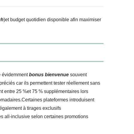
gh
)​et budget quotidien disponible afin maximiser
ste évidemment
bonus bienvenue
souvent
préciés car ils permettent tester réellement sans
ent entre 25 %et 75 % supplémentaires lors
madaires.Certaines plateformes introduisent
alement à tirages exclusifs
s all-inclusive selon certaines promotions