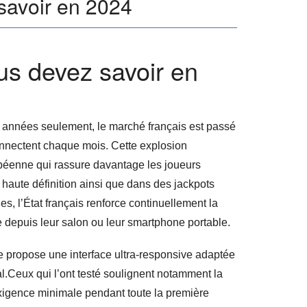
 savoir en 2024
us devez savoir en
années seulement, le marché français est passé
connectent chaque mois. Cette explosion
ropéenne qui rassure davantage les joueurs
 haute définition ainsi que dans des jackpots
es, l’État français renforce continuellement la
e depuis leur salon ou leur smartphone portable.
te propose une interface ultra‑responsive adaptée
l.Ceux qui l’ont testé soulignent notamment la
xigence minimale pendant toute la première