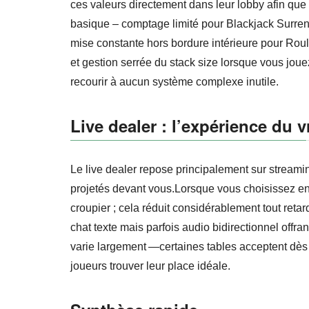
ces valeurs directement dans leur lobby afin que 
basique – comptage limité pour Blackjack Surren
mise constante hors bordure intérieure pour Rou
et gestion serrée du stack size lorsque vous joue
recourir à aucun système complexe inutile.​
Live dealer : l’expérience du v
Le live dealer repose principalement sur streami
projetés devant vous.Lorsque vous choisissez ent
croupier ; cela réduit considérablement tout ret
chat texte mais parfois audio bidirectionnel offr
varie largement —certaines tables acceptent dès 
joueurs trouver leur place idéale.​