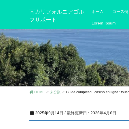
南カリフォルニアゴル
ホーム
コース例
フサポート
Lorem Ipsum
HOME
未分類
Guide complet du casino en ligne : tout
2025年9月14日
/ 最終更新日 :
2026年4月6日