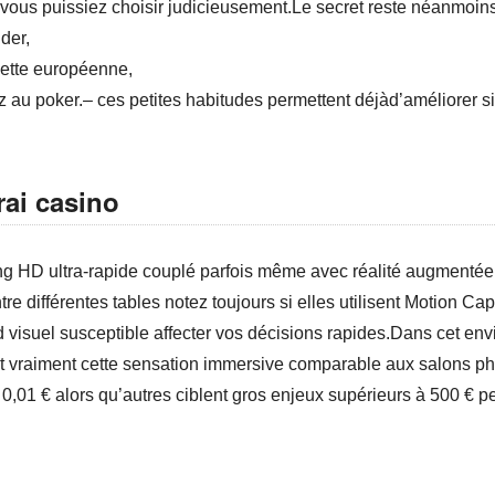
vous puissiez choisir judicieusement.Le secret reste néanmoins s
der,
lette européenne,
z au poker.– ces petites habitudes permettent déjà​d’améliorer 
rai casino
ng HD ultra‑rapide couplé parfois même avec réalité augmentée 
re différentes tables notez toujours si elles utilisent Motion C
ard visuel susceptible affecter vos décisions rapides.Dans cet e
ant vraiment cette sensation immersive comparable aux salons phy
0,01 € alors qu’autres ciblent gros enjeux supérieurs à 500 € 