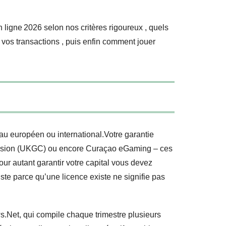
ligne 2026 selon nos critères rigoureux , quels
 vos transactions , puis enfin comment jouer
veau européen ou international.Votre garantie
ssion (UKGC) ou encore Curaçao eGaming – ces
ur autant garantir votre capital vous devez
ste parce qu’une licence existe ne signifie pas
s.Net, qui compile chaque trimestre plusieurs