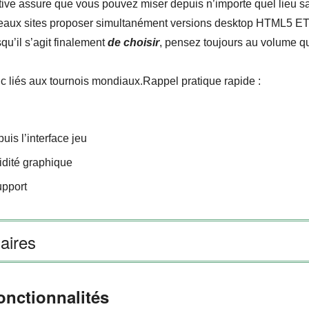
ive assure que vous pouvez miser depuis n’importe quel lieu san
ux sites proposer simultanément versions desktop HTML5 ET ap
qu’il s’agit finalement
de choisir
, pensez toujours au volume q
fic liés aux tournois mondiaux.Rappel pratique rapide :
is l’interface jeu
uidité graphique
upport
aires
onctionnalités