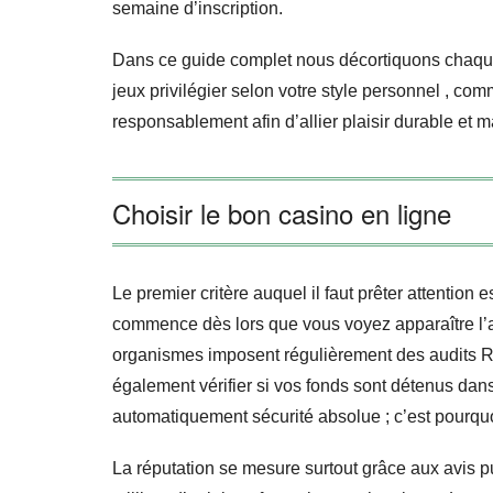
semaine d’inscription.​
Dans ce guide complet nous décortiquons chaque é
jeux privilégier selon votre style personnel , co
responsablement afin d’allier plaisir durable et ma
Choisir le bon casino en ligne
Le premier critère auquel il faut prêter attention 
commence dès lors que vous voyez apparaître 
organismes imposent régulièrement des audits RNG
également vérifier si vos fonds sont détenus dan
automatiquement sécurité absolue ; c’est pourquoi
La réputation se mesure surtout grâce aux avis 