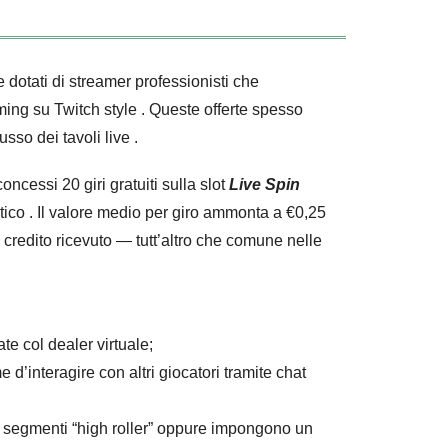
 dotati di streamer professionisti che
ing su Twitch style . Queste offerte spesso
sso dei tavoli live .
ncessi 20 giri gratuiti sulla slot
Live Spin
tico . Il valore medio per giro ammonta a €0,25
credito ricevuto — tutt’altro che comune nelle
te col dealer virtuale;
e d’interagire con altri giocatori tramite chat
li segmenti “high roller” oppure impongono un