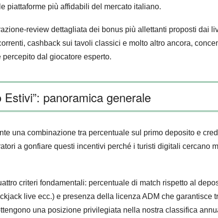
 piattaforme più affidabili del mercato italiano.
razione‑review dettagliata dei bonus più allettanti proposti dai l
orrenti, cashback sui tavoli classici e molto altro ancora, con
e percepito dal giocatore esperto.
 Estivi”: panoramica generale
ente una combinazione tra percentuale sul primo deposito e cred
tori a gonfiare questi incentivi perché i turisti digitali cercano 
attro criteri fondamentali: percentuale di match rispetto al dep
 blackjack live ecc.) e presenza della licenza ADM che garantisce
ottengono una posizione privilegiata nella nostra classifica ann