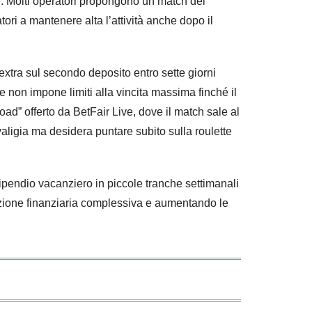
ive. Molti operatori propongono un match del
tori a mantenere alta l’attività anche dopo il
tra sul secondo deposito entro sette giorni
e non impone limiti alla vincita massima finché il
load” offerto da BetFair Live, dove il match sale al
ligia ma desidera puntare subito sulla roulette
stipendio vacanziero in piccole tranche settimanali
izione finanziaria complessiva e aumentando le