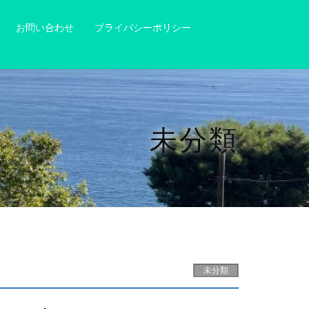
お問い合わせ
プライバシーポリシー
未分類
未分類