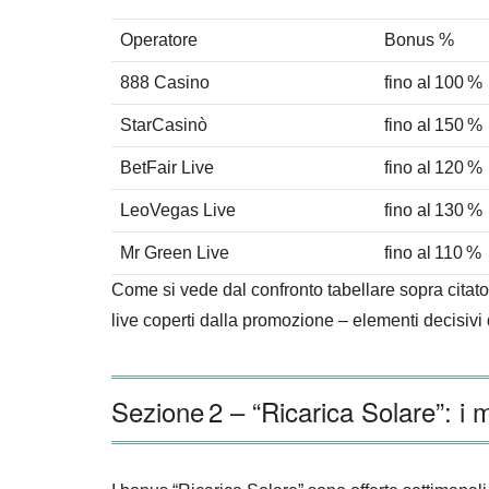
Operatore
Bonus %
888 Casino
fino al 100 %
StarCasinò
fino al 150 %
BetFair Live
fino al 120 %
LeoVegas Live
fino al 130 %
Mr Green Live
fino al 110 %
Come si vede dal confronto tabellare sopra citato,
live coperti dalla promozione – elementi decisivi 
Sezione 2 – “Ricarica Solare”: i m