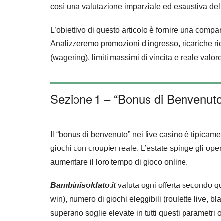
così una valutazione imparziale ed esaustiva delle
L’obiettivo di questo articolo è fornire una compa
Analizzeremo promozioni d’ingresso, ricariche ric
(wagering), limiti massimi di vincita e reale valor
Sezione 1 – “Bonus di Benvenuto
Il “bonus di benvenuto” nei live casino è tipicam
giochi con croupier reale. L’estate spinge gli opera
aumentare il loro tempo di gioco online.
Bambinisoldato.it
valuta ogni offerta secondo qu
win), numero di giochi eleggibili (roulette live,
superano soglie elevate in tutti questi parametri 