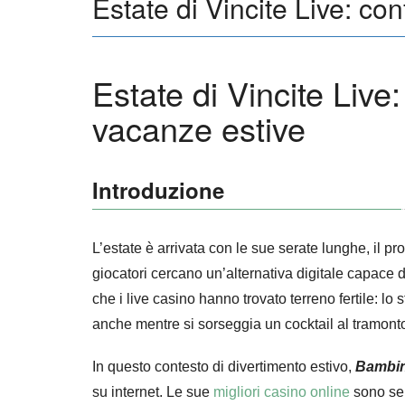
Estate di Vincite Live: co
Estate di Vincite Live
vacanze estive
Introduzione
L’estate è arrivata con le sue serate lunghe, il p
giocatori cercano un’alternativa digitale capace d
che i live casino hanno trovato terreno fertile: lo
anche mentre si sorseggia un cocktail al tramont
In questo contesto di divertimento estivo,
Bambini
su internet. Le sue
migliori casino online
sono sel