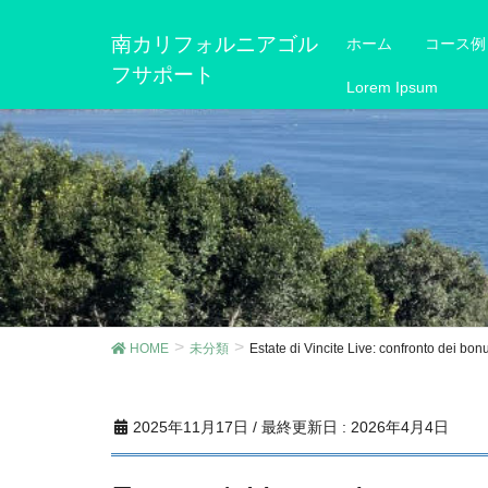
南カリフォルニアゴル
ホーム
コース例
フサポート
Lorem Ipsum
HOME
未分類
Estate di Vincite Live: confronto dei bon
2025年11月17日
/ 最終更新日 :
2026年4月4日