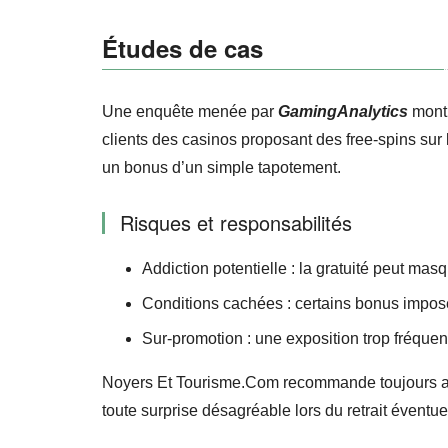
Études de cas
Une enquête menée par
GamingAnalytics
montr
clients des casinos proposant des free‑spins sur 
un bonus d’un simple tapotement.
Risques et responsabilités
Addiction potentielle : la gratuité peut mas
Conditions cachées : certains bonus impose
Sur‑promotion : une exposition trop fréquent
Noyers Et Tourisme.Com recommande toujours aux 
toute surprise désagréable lors du retrait éventue