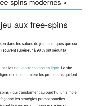
 free‑spins modernes »
 jeu aux free‑spins
ien dans les salons de jeu historiques que sur
) souvent supérieur à 98 % ont séduit la
ultez les
nouveaux casinos en ligne
. Le site
gne et met en lumière les promotions qui font
 spins » qui transforment aujourd’hui un simple
 façonné les stratégies promotionnelles
éfinissent le paysage du nouveau casino en