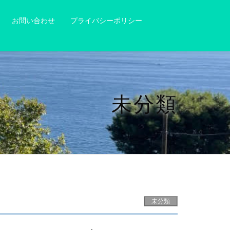
お問い合わせ
プライバシーポリシー
未分類
未分類