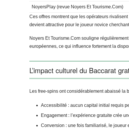
NoyersPlay (revue Noyers Et Tourisme.Com)
Ces offres montrent que les opérateurs rivalisent 
devient attractive pour le joueur novice cherchan
Noyers Et Tourisme.Com souligne régulièrement qu
européennes, ce qui influence fortement la disponi
L’impact culturel du Baccarat gra
Les free‑spins ont considérablement abaissé la ba
Accessibilité : aucun capital initial requis
Engagement : l’expérience gratuite crée un
Conversion : une fois familiarisé, le joueur 