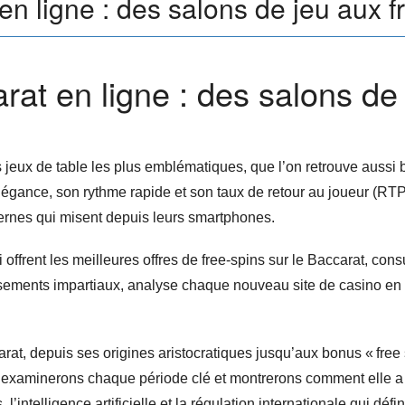
 en ligne : des salons de jeu aux
rat en ligne : des salons de
jeux de table les plus emblématiques, que l’on retrouve aussi b
égance, son rythme rapide et son taux de retour au joueur (RTP
rnes qui misent depuis leurs smartphones.
 offrent les meilleures offres de free‑spins sur le Baccarat, cons
ments impartiaux, analyse chaque nouveau site de casino en li
carat, depuis ses origines aristocratiques jusqu’aux bonus « free
us examinerons chaque période clé et montrerons comment elle a
, l’intelligence artificielle et la régulation internationale qui d