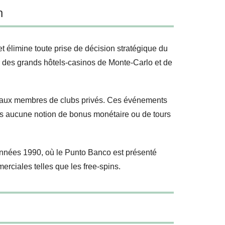
n
et élimine toute prise de décision stratégique du
lier des grands hôtels‑casinos de Monte‑Carlo et de
es aux membres de clubs privés. Ces événements
ans aucune notion de bonus monétaire ou de tours
nnées 1990, où le Punto Banco est présenté
merciales telles que les free‑spins.