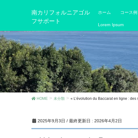
南カリフォルニアゴル
ホーム
コース例
フサポート
Lorem Ipsum
HOME
未分類
« L’évolution du Baccarat en ligne : des
2025年9月3日
/ 最終更新日 :
2026年4月2日