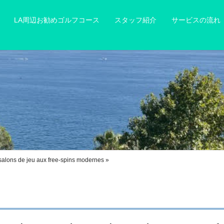
LA周辺お勧めゴルフコース
スタッフ紹介
サービスの流れ
 salons de jeu aux free‑spins modernes »