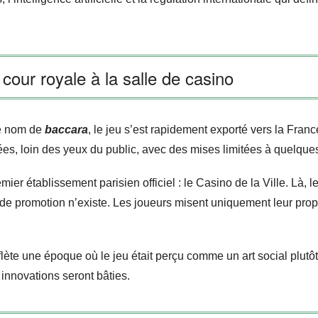
cour royale à la salle de casino
le nom de
baccara
, le jeu s’est rapidement exporté vers la France
vées, loin des yeux du public, avec des mises limitées à quelque
emier établissement parisien officiel : le Casino de la Ville. Là, 
 de promotion n’existe. Les joueurs misent uniquement leur prop
flète une époque où le jeu était perçu comme un art social plutô
s innovations seront bâties.