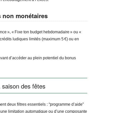
s non monétaires
ance », « Fixe ton budget hebdomadaire » ou «
crédits ludiques limités (maximum 5 €) ou en
avant d’accéder au plein potentiel du bonus
 saison des fêtes
ent deux filtres essentiels : “programme d’aide”
d’une limitation automatique ou d’une composante