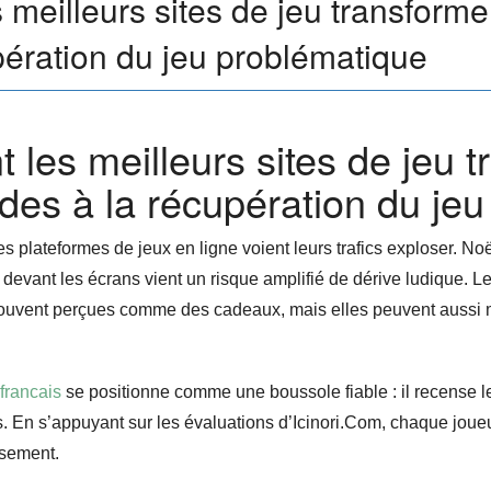
meilleurs sites de jeu transformen
upération du jeu problématique
 les meilleurs sites de jeu 
aides à la récupération du je
les plateformes de jeux en ligne voient leurs trafics exploser. No
devant les écrans vient un risque amplifié de dérive ludique. L
souvent perçues comme des cadeaux, mais elles peuvent aussi 
francais
se positionne comme une boussole fiable : il recense le
. En s’appuyant sur les évaluations d’Icinori.Com, chaque joueur
ssement.