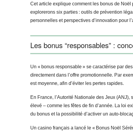
Cet article explique comment les bonus de Noël 
explorerons six parties : outils de prévention 
personnelles et perspectives d’innovation pour l’
Les bonus “responsables” : conc
Un « bonus responsable » se caractérise par des 
directement dans l’offre promotionnelle. Par exem
est moyenne, afin d’éviter les pertes rapides.
En France, l’Autorité Nationale des Jeux (ANJ),
élevé – comme les fêtes de fin d’année. La loi ex
du bonus et la possibilité d’activer un auto‑bloc
Un casino français a lancé le « Bonus Noël Séréni