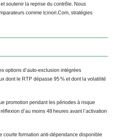
t soutenir la reprise du contrôle. Nous
comparateurs comme Icinori.Com, stratégies
es options d’auto‑exclusion intégrées
ux dont le RTP dépasse 95 % et dont la volatilité
que promotion pendant les périodes à risque
 réflexion d’au moins 48 heures avant l’activation
une courte formation anti‑dépendance disponible