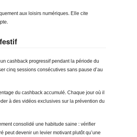
quement aux loisirs numériques. Elle cite
pte.
estif
 un cashback progressif pendant la période du
asser cinq sessions consécutives sans pause d’au
urcentage du cashback accumulé. Chaque jour où il
céder à des vidéos exclusives sur la prévention du
ment consolidé une habitude saine : vérifier
peut devenir un levier motivant plutôt qu’une