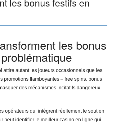
t les bonus festifs en
transforment les bonus
u problématique
ël attire autant les joueurs occasionnels que les
es promotions flamboyantes – free spins, bonus
masquer des mécanismes incitatifs dangereux
s opérateurs qui intègrent réellement le soutien
 peut identifier le meilleur casino en ligne qui