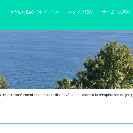
LA周辺お勧めゴルフコース
スタッフ紹介
サービスの流れ
s de jeu transforment les bonus festifs en véritables aides à la récupération du jeu