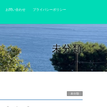
お問い合わせ
プライバシーポリシー
未分類
未分類