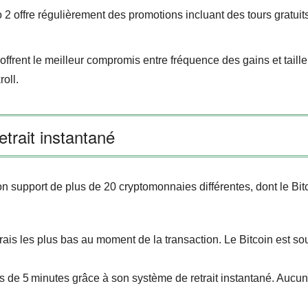
o 2 offre régulièrement des promotions incluant des tours gratuit
offrent le meilleur compromis entre fréquence des gains et taill
oll.
trait instantané
 support de plus de 20 cryptomonnaies différentes, dont le Bitcoi
frais les plus bas au moment de la transaction. Le Bitcoin est so
ns de 5 minutes grâce à son système de retrait instantané. Aucun