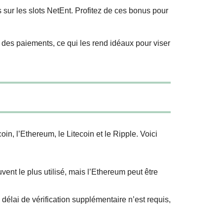
s sur les slots NetEnt. Profitez de ces bonus pour
e des paiements, ce qui les rend idéaux pour viser
n, l’Ethereum, le Litecoin et le Ripple. Voici
uvent le plus utilisé, mais l’Ethereum peut être
 délai de vérification supplémentaire n’est requis,