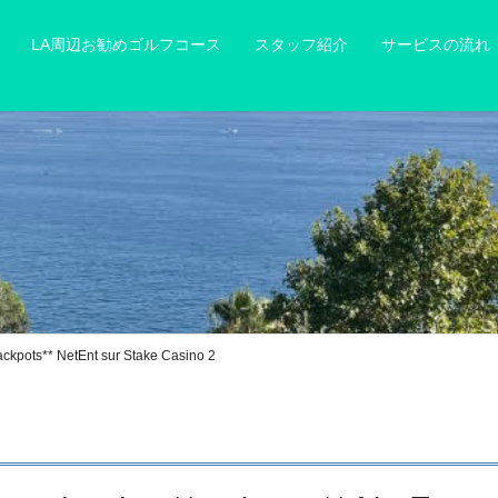
LA周辺お勧めゴルフコース
スタッフ紹介
サービスの流れ
jackpots** NetEnt sur Stake Casino 2