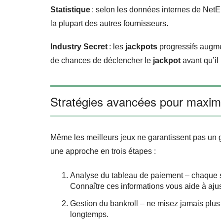
Statistique
: selon les données internes de NetE
la plupart des autres fournisseurs.
Industry Secret
: les
jackpots
progressifs augme
de chances de déclencher le
jackpot
avant qu’il
Stratégies avancées pour maximi
Même les meilleurs jeux ne garantissent pas un g
une approche en trois étapes :
Analyse du tableau de paiement – chaque s
Connaître ces informations vous aide à ajus
Gestion du bankroll – ne misez jamais plus 
longtemps.