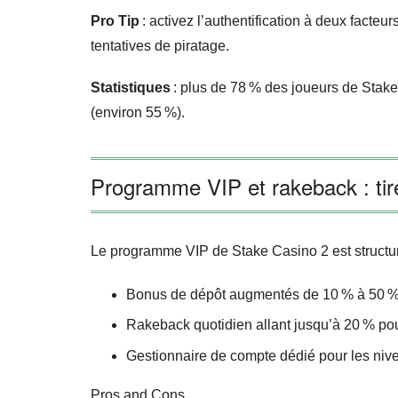
Pro Tip
: activez l’authentification à deux facteu
tentatives de piratage.
Statistiques
: plus de 78 % des joueurs de Stake C
(environ 55 %).
Programme VIP et rakeback : tirer
Le programme VIP de Stake Casino 2 est structur
Bonus de dépôt augmentés de 10 % à 50 % 
Rakeback quotidien allant jusqu’à 20 % pour
Gestionnaire de compte dédié pour les nive
Pros and Cons