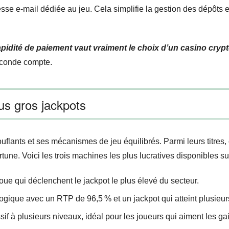
esse e‑mail dédiée au jeu. Cela simplifie la gestion des dépôts e
apidité de paiement vaut vraiment le choix d’un casino crypt
econde compte.
lus gros jackpots
ants et ses mécanismes de jeu équilibrés. Parmi leurs titres, c
une. Voici les trois machines les plus lucratives disponibles su
ue qui déclenchent le jackpot le plus élevé du secteur.
ique avec un RTP de 96,5 % et un jackpot qui atteint plusieurs
if à plusieurs niveaux, idéal pour les joueurs qui aiment les ga