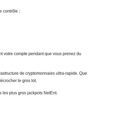
e contrôle :
ent votre compte pendant que vous prenez du
rastructure de cryptomonnaies ultra‑rapide. Que
crocher le gros lot.
 les plus gros jackpots NetEnt.